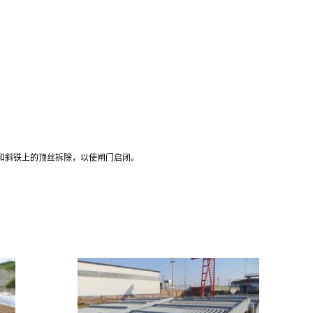
和斜铁上的顶丝拆除，以使闸门启闭。