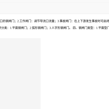
流口的钢闸门；2.工作闸门：调节导流口流量；3.事故闸门：在上下游发生事故时可启
分类：1.平面钢闸门；2.弧形钢闸门；3.人字形钢闸门。 四、钢闸门类型：1.平