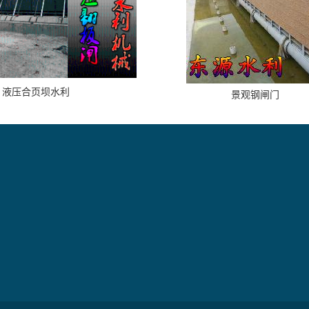
液压合页坝水利
景观钢闸门