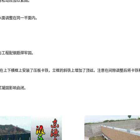
有松动应加以紧固。
水面调整在同一平面内。
与工程配钢筋焊牢固。
门在上下横框上安装了压板卡铁，立框的斜铁上增加了顶丝。注意在间隙调整后将卡铁
浆凝固影响启闭。