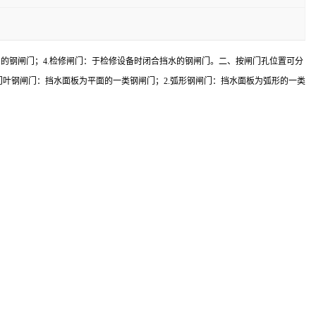
闭的钢闸门；4.检修闸门：于检修设备时闭合挡水的钢闸门。二、按闸门孔位置可分
面型门叶钢闸门：挡水面板为平面的一类钢闸门；2.弧形钢闸门：挡水面板为弧形的一类