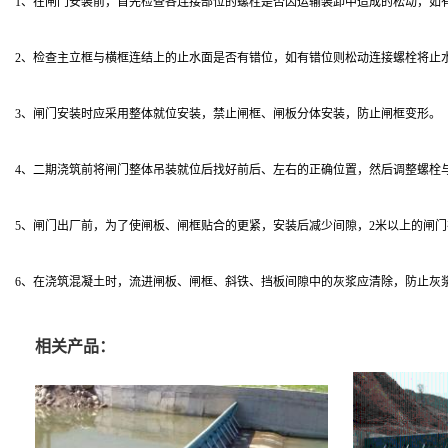
1、在闸门安装前，首先检查各连接部位的螺栓是否因运输装卸中造成的松动，如
2、检查主立框与横框连结上的止水面是否有错位，如有错位则松动连接螺栓将止
3、闸门安装时应采用整体就位安装，禁止闸框、闸板分体安装，防止闸框变形。
4、二期浇筑前将闸门整体吊装就位后找好前后、左右的正确位置，然后调整螺栓
5、闸门出厂前，为了使闸板、闸框贴合的更紧，安装后减少间隙，2米以上的闸
6、在浇筑混凝土时，流进闸板、闸框、斜铁、挡板间隙中的灰浆应清除，防止灰
相关产品：