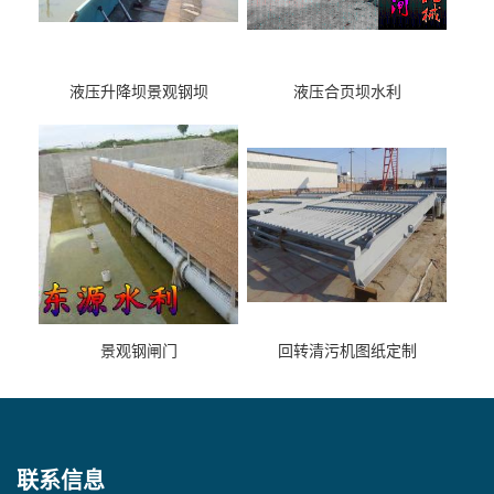
液压升降坝景观钢坝
液压合页坝水利
景观钢闸门
回转清污机图纸定制
联系信息