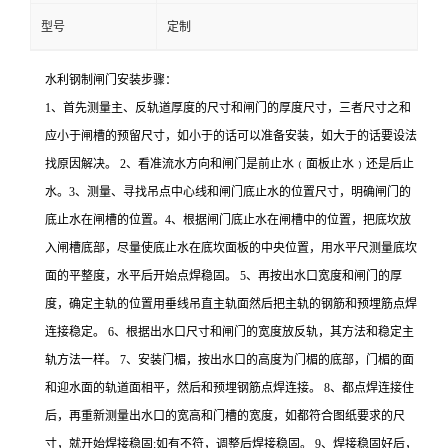
型号
定制
水利钢制闸门安装步骤：
1、首先测量主、反轨道厚度的尺寸和闸门的厚度尺寸，三者尺寸之和
应小于闸槽的预留尺寸，如小于的话可以准备安装，如大于的话要设法
找原因解决。 2、看准流水方向和闸门是前止水﹙面板止水﹚还是后止
水。3、测量、寻找吊点中心线和闸门底止水的位置尺寸，明确闸门的
底止水在闸槽的位置。4、根据闸门底止水在闸槽中的位置，把底坎放
入闸槽底部，尽量使底止水在底坎面板的中央位置，用水平尺测量底坎
面的平整度，水平后开始点焊稳固。 5、再按出水口宽度和闸门的厚
度，确定主轨的位置用垂线吊直主轨面然后把主轨的钢筋和预埋筋点焊
连接稳定。 6、根据出水口尺寸和闸门的宽度放反轨，其方法和稳定主
轨方法一样。 7、安装门楣，按出水口的高度为门楣的底部，门楣的面
和迎水面的轨道面相平，然后和预埋钢筋点焊连接。 8、都点焊连接住
后，再重新测量出水口的宽高和门槽的宽度，如都符合图纸要求的尺
寸，就开始焊接稳固;如有不符，调整后焊接稳固。 9、焊接稳固好后，