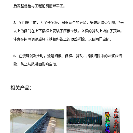
后调整螺栓与工程配钢筋焊牢固。
5、闸门出厂前，为了使闸板、闸框贴合的更紧，安装后减少间隙，2米
以上的闸门在上下横框上安装了压板卡铁，立框的斜铁上增加了顶丝。
注意在间隙调整后将卡铁和斜铁上的顶丝拆除，以使闸门启闭。
6、在浇筑混凝土时，流进闸板、闸框、斜铁、挡板间隙中的灰浆应清
除，防止灰浆凝固影响启闭。
相关产品：