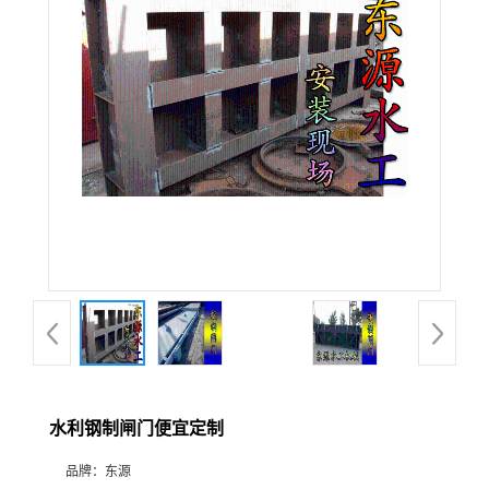
水利钢制闸门便宜定制
品牌：
东源