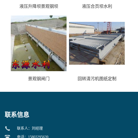
液压升降坝景观钢坝
液压合页坝水利
景观钢闸门
回转清污机图纸定制
联系信息
联系人：刘经理
电话：15803295639