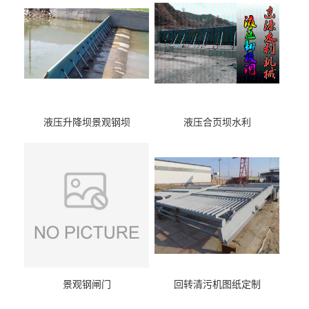
液压升降坝景观钢坝
液压合页坝水利
景观钢闸门
回转清污机图纸定制