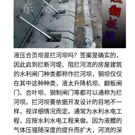
液压合页坝是拦河坝吗？签案是确实的，
因此启到拦断河堤、阻拦河流的房屋建筑
的水利闸门种类都称作拦河坝，钢坝仅仅
在其中这种种类，液太升降机坝、翻板闸
门、合叶坝、钢制闸门等都可以通称为拦
河坝。拦河坝要依据开发设计的目地不一
样，视详细情况而定。通常为水利水电工
程，应按水利水电工程来做。因为液
體
的
气体压强随深度
的提升而扩大，河流的深