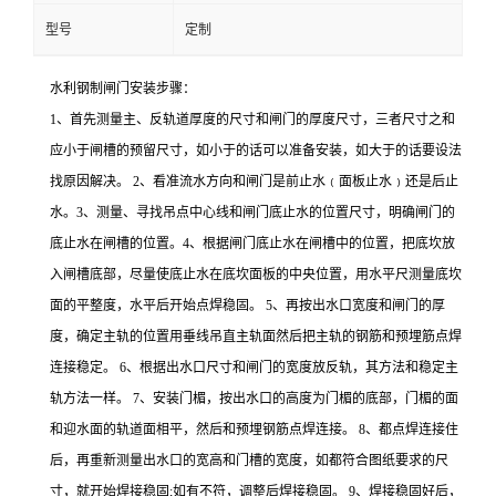
型号
定制
水利钢制闸门安装步骤：
1、首先测量主、反轨道厚度的尺寸和闸门的厚度尺寸，三者尺寸之和
应小于闸槽的预留尺寸，如小于的话可以准备安装，如大于的话要设法
找原因解决。 2、看准流水方向和闸门是前止水﹙面板止水﹚还是后止
水。3、测量、寻找吊点中心线和闸门底止水的位置尺寸，明确闸门的
底止水在闸槽的位置。4、根据闸门底止水在闸槽中的位置，把底坎放
入闸槽底部，尽量使底止水在底坎面板的中央位置，用水平尺测量底坎
面的平整度，水平后开始点焊稳固。 5、再按出水口宽度和闸门的厚
度，确定主轨的位置用垂线吊直主轨面然后把主轨的钢筋和预埋筋点焊
连接稳定。 6、根据出水口尺寸和闸门的宽度放反轨，其方法和稳定主
轨方法一样。 7、安装门楣，按出水口的高度为门楣的底部，门楣的面
和迎水面的轨道面相平，然后和预埋钢筋点焊连接。 8、都点焊连接住
后，再重新测量出水口的宽高和门槽的宽度，如都符合图纸要求的尺
寸，就开始焊接稳固;如有不符，调整后焊接稳固。 9、焊接稳固好后，