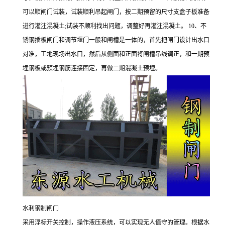
可以顺闸门试装，试装顺利吊起闸门，按二期预留的尺寸支盒子板准备
进行灌注混凝土;试装不顺利找出问题，调整好再灌注混凝土。 10、不
锈钢插板闸门和调节堰门一般和闸槽是一体的，首先把闸门设计出水口
对准，工地现场出水口，然后从侧面和正面将闸槽吊线调正，和一期预
埋钢板或预埋钢筋连接固定，再做二期混凝土预埋。
水利钢制闸门
采用浮标开关控制，操作液压系统，可以实现无人值守的管理。根据水