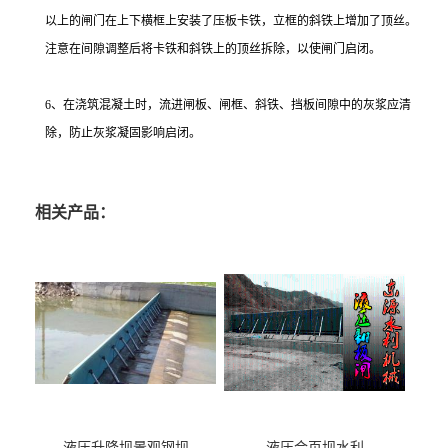
以上的闸门在上下横框上安装了压板卡铁，立框的斜铁上增加了顶丝。
注意在间隙调整后将卡铁和斜铁上的顶丝拆除，以使闸门启闭。
6、在浇筑混凝土时，流进闸板、闸框、斜铁、挡板间隙中的灰浆应清
除，防止灰浆凝固影响启闭。
相关产品：
液压升降坝景观钢坝
液压合页坝水利