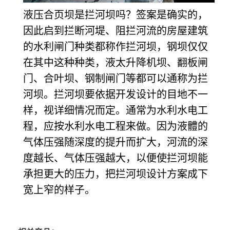
液压合页坝是拦河坝吗？签案是确实的，
因此启到拦断河堤、阻拦河流的房屋建筑
的水利闸门种类都称作拦河坝，钢坝仅仅
在其中这种种类，液太升降机坝、翻板闸
门、合叶坝、钢制闸门等都可以通称为拦
河坝。拦河坝要依据开发设计的目地不一
样，视详细情况而定。通常为水利水电工
程，应按水利水电工程来做。因为液
體
的
气体压强随深度
的提升而扩大，河流的深
度越长、气体压强越大，以便使拦河坝能
承担更大的压力，把拦河坝设计方案成下
宽上窄的样子。