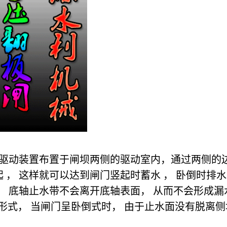
台驱动装置布置于闸坝两侧的驱动室内，通过两侧的
 ， 这样就可以达到闸门竖起时蓄水 ， 卧倒时排
， 底轴止水带不会离开底轴表面， 从而不会形成漏
水形式， 当闸门呈卧倒式时， 由于止水面没有脱离