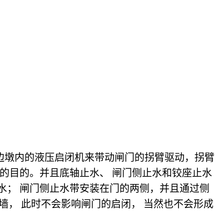
边墩内的液压启闭机来带动闸门的拐臂驱动，拐臂
水的目的。并且底轴止水、 闸门侧止水和铰座止水
水； 闸门侧止水带安装在门的两侧，并且通过侧
侧墙， 此时不会影响闸门的启闭， 当然也不会形成