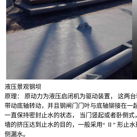
液压景观钢坝
原理： 原动力为液压启闭机为驱动装置， 这两
带动底轴转动，并且钢闸门门叶与底轴铆接在一起
一直保持密封止水的状态， 当门竖起或者卧倒式
墙的挤压达到止水的目的，一般采用“ Ⅱ” 形止
侧漏水。