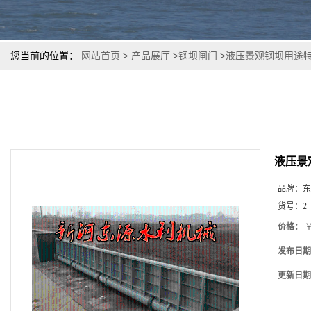
您当前的位置：
网站首页
>
产品展厅
>
钢坝闸门
>
液压景观钢坝用途
液压景
品牌：
东
货号：
2
价格：
￥
发布日期
更新日期