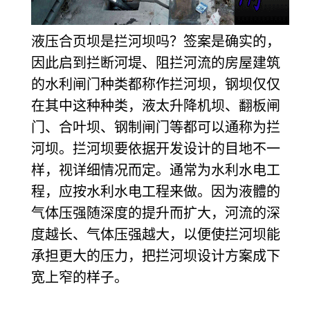
液压合页坝是拦河坝吗？签案是确实的，
因此启到拦断河堤、阻拦河流的房屋建筑
的水利闸门种类都称作拦河坝，钢坝仅仅
在其中这种种类，液太升降机坝、翻板闸
门、合叶坝、钢制闸门等都可以通称为拦
河坝。拦河坝要依据开发设计的目地不一
样，视详细情况而定。通常为水利水电工
程，应按水利水电工程来做。因为液
體
的
气体压强随深度
的提升而扩大，河流的深
度越长、气体压强越大，以便使拦河坝能
承担更大的压力，把拦河坝设计方案成下
宽上窄的样子。