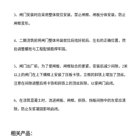
3、闸门安装时应采用整体就位安装，禁止闸框、闸板分体安装，防止
闸框变形。
4、二期浇筑前将闸门整体吊装就位后找好前后、左右的正确位置，然
后调整螺栓与工程配钢筋焊牢固。
5、闸门出厂前，为了使闸板、闸框贴合的更紧，安装后减少间隙，2米
以上的闸门在上下横框上安装了压板卡铁，立框的斜铁上增加了顶丝。
注意在间隙调整后将卡铁和斜铁上的顶丝拆除，以使闸门启闭。
6、在浇筑混凝土时，流进闸板、闸框、斜铁、挡板间隙中的灰浆应清
除，防止灰浆凝固影响启闭。
相关产品：