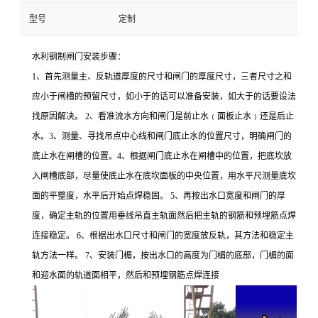
型号
定制
水利钢制闸门安装步骤：
1、首先测量主、反轨道厚度的尺寸和闸门的厚度尺寸，三者尺寸之和
应小于闸槽的预留尺寸，如小于的话可以准备安装，如大于的话要设法
找原因解决。 2、看准流水方向和闸门是前止水﹙面板止水﹚还是后止
水。3、测量、寻找吊点中心线和闸门底止水的位置尺寸，明确闸门的
底止水在闸槽的位置。4、根据闸门底止水在闸槽中的位置，把底坎放
入闸槽底部，尽量使底止水在底坎面板的中央位置，用水平尺测量底坎
面的平整度，水平后开始点焊稳固。 5、再按出水口宽度和闸门的厚
度，确定主轨的位置用垂线吊直主轨面然后把主轨的钢筋和预埋筋点焊
连接稳定。 6、根据出水口尺寸和闸门的宽度放反轨，其方法和稳定主
轨方法一样。 7、安装门楣，按出水口的高度为门楣的底部，门楣的面
和迎水面的轨道面相平，然后和预埋钢筋点焊连接