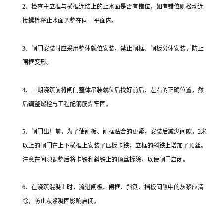
2、检查主立框与横框连结上的止水面是否有错位，如有错位则松动连
接螺栓将止水面调整在同一平面内。
3、闸门安装时应采用整体就位安装，禁止闸框、闸板分体安装，防止
闸框变形。
4、二期浇筑前将闸门整体吊装就位后找好前后、左右的正确位置，然
后调整螺栓与工程配钢筋焊牢固。
5、闸门出厂前，为了使闸板、闸框贴合的更紧，安装后减少间隙，2米
以上的闸门在上下横框上安装了压板卡铁，立框的斜铁上增加了顶丝。
注意在间隙调整后将卡铁和斜铁上的顶丝拆除，以使闸门启闭。
6、在浇筑混凝土时，流进闸板、闸框、斜铁、挡板间隙中的灰浆应清
除，防止灰浆凝固影响启闭。