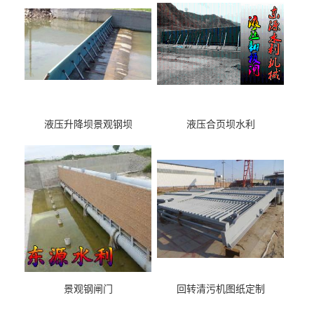
液压升降坝景观钢坝
液压合页坝水利
景观钢闸门
回转清污机图纸定制