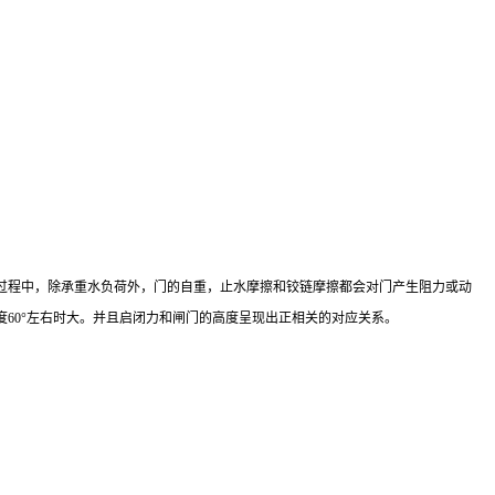
过程中，除承重水负荷外，门的自重，止水摩擦和铰链摩擦都会对门产生阻力或动
60°左右时大。并且启闭力和闸门的高度呈现出正相关的对应关系。