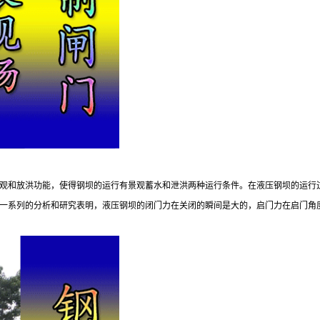
观和放洪功能，使得钢坝的运行有景观蓄水和泄洪两种运行条件。在液压钢坝的运行
一系列的分析和研究表明，液压钢坝的闭门力在关闭的瞬间是大的，启门力在启门角度