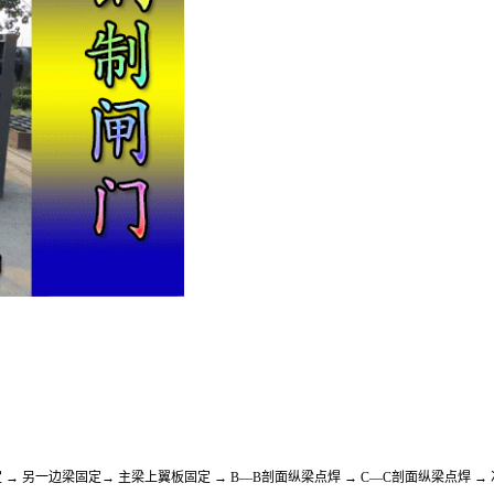
 → 另一边梁固定→ 主梁上翼板固定 → B—B剖面纵梁点焊 → C—C剖面纵梁点焊 →