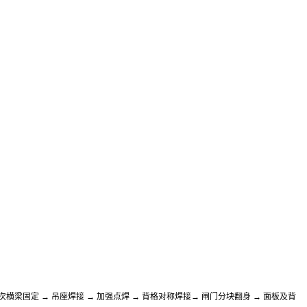
 次横梁固定 → 吊座焊接 → 加强点焊 → 背格对称焊接→ 闸门分块翻身 → 面板及背