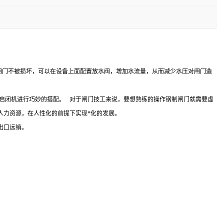
闸门不被损坏，可以在设备上面配置放水阀，增加水流量，从而减少水压对闸门造
通启闭机进行巧妙的搭配。 对于闸门技工来说，要想熟练的操作钢制闸门就需要虚
人力资源，在人性化的前提下实现*化的发展。
出口远销。