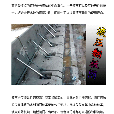
面的铰接点的连线要与坝体的中心重合。由于液压缸以及其他元件的结
合，巧妙避开水流的直接冲刷，同时也可以提高液压元件的使用寿命。
液压合页坝是拦河坝吗？签案是确实的，因此启到拦断河堤、阻拦河流
的房屋建筑的水利闸门种类都称作拦河坝，钢坝仅仅在其中这种种类，
液太升降机坝、翻板闸门、合叶坝、钢制闸门等都可以通称为拦河坝。