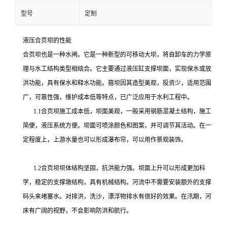
型号
定制
液压合页坝的性能
合页坝也是一种水闸。它是一种新型的可移动大坝，将自卸车的力学原
理与水工结构类型相结合。它主要通过液压缸支撑坝面，实现保水或放
洪功能，具有保水和释水功能。箍坝因其造型美观，投资少，适用范围
广，可靠性强，维护成本低等特点，已广泛应用于水利工程中。
1.1合页坝施工成本低，坝面美观，一般采用钢筋混凝土结构，施工
简便，液压系统方便。坝面可喷涂颜色和图案，并可调节其活动。在一
定程度上，上游水量也可以形成瀑布帘，可以用作景观装饰。
1.2合页坝坝体结构坚固，抗洪能力强。坝面上升可以形成更加科
学，稳定的支撑墩结构，具有机械结构。河流中不需要安装额外的支撑
码头来堵塞水。对排洪，洗沙，漂浮物排水有很好的效果。在汛期，河
床有广阔的视野，不会影响防洪和航行。