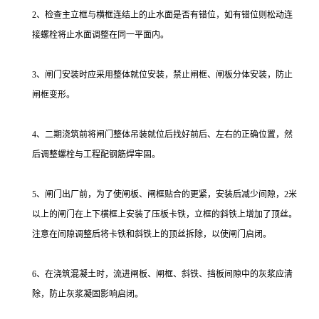
2、检查主立框与横框连结上的止水面是否有错位，如有错位则松动连
接螺栓将止水面调整在同一平面内。
3、闸门安装时应采用整体就位安装，禁止闸框、闸板分体安装，防止
闸框变形。
4、二期浇筑前将闸门整体吊装就位后找好前后、左右的正确位置，然
后调整螺栓与工程配钢筋焊牢固。
5、闸门出厂前，为了使闸板、闸框贴合的更紧，安装后减少间隙，2米
以上的闸门在上下横框上安装了压板卡铁，立框的斜铁上增加了顶丝。
注意在间隙调整后将卡铁和斜铁上的顶丝拆除，以使闸门启闭。
6、在浇筑混凝土时，流进闸板、闸框、斜铁、挡板间隙中的灰浆应清
除，防止灰浆凝固影响启闭。