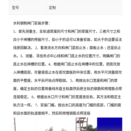
型号
定制
水利钢制闸门安装步骤：
1、首先测量主、反轨道厚度的尺寸和闸门的厚度尺寸，三者尺寸之和
应小于闸槽的预留尺寸，如小于的话可以准备安装，如大于的话要设法
找原因解决。 2、看准流水方向和闸门是前止水﹙面板止水﹚还是后止
水。3、测量、寻找吊点中心线和闸门底止水的位置尺寸，明确闸门的
底止水在闸槽的位置。4、根据闸门底止水在闸槽中的位置，把底坎放
入闸槽底部，尽量使底止水在底坎面板的中央位置，用水平尺测量底坎
面的平整度，水平后开始点焊稳固。 5、再按出水口宽度和闸门的厚
度，确定主轨的位置用垂线吊直主轨面然后把主轨的钢筋和预埋筋点焊
连接稳定。 6、根据出水口尺寸和闸门的宽度放反轨，其方法和稳定主
轨方法一样。 7、安装门楣，按出水口的高度为门楣的底部，门楣的面
和迎水面的轨道面相平，然后和预埋钢筋点焊连接