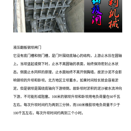
液压翻板钢坝闸门
它没有底门槽和侧门槽，是门叶围绕底轴心的结构，上游止水压在圆轴
上。当坝竖起或倒下时，止水不离圆轴的表面，始终保持密封止水状
态。侧面止水同样的原理，止水面始终不离开侧胸墙，故淤沙泥不会影
响钢坝的升坝和卧坝。北方地区立坝蓄水，如果时间较长就会容易淤
泥，但是钢坝是围绕底轴向下游倾倒。故卧坝时淤积的泥沙被水流冲向
下游，不可能形成阻塞。
100
米的钢坝升坝和卧坝用电负荷量在
60
千瓦
左右。每次升坝时间约为两到三分钟，而
100
米橡胶坝电负荷量不少于
100
千瓦左右，每次升坝时间约两到三个小时。