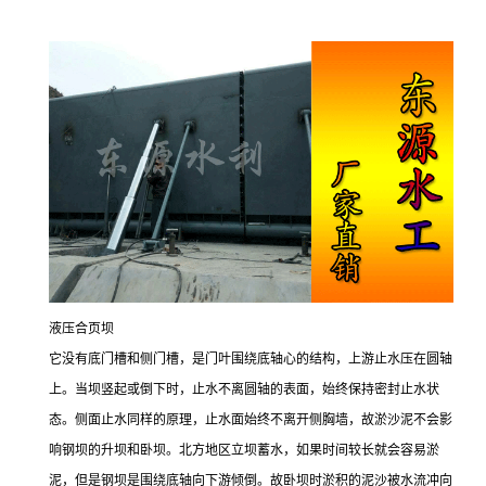
液压合页坝
它没有底门槽和侧门槽，是门叶围绕底轴心的结构，上游止水压在圆轴
上。当坝竖起或倒下时，止水不离圆轴的表面，始终保持密封止水状
态。侧面止水同样的原理，止水面始终不离开侧胸墙，故淤沙泥不会影
响钢坝的升坝和卧坝。北方地区立坝蓄水，如果时间较长就会容易淤
泥，但是钢坝是围绕底轴向下游倾倒。故卧坝时淤积的泥沙被水流冲向