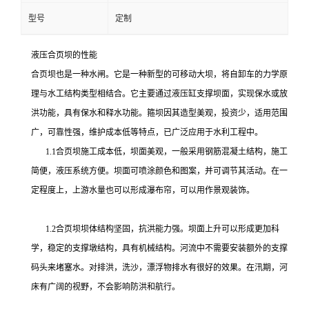
型号
定制
液压合页坝的性能
合页坝也是一种水闸。它是一种新型的可移动大坝，将自卸车的力学原
理与水工结构类型相结合。它主要通过液压缸支撑坝面，实现保水或放
洪功能，具有保水和释水功能。箍坝因其造型美观，投资少，适用范围
广，可靠性强，维护成本低等特点，已广泛应用于水利工程中。
1.1合页坝施工成本低，坝面美观，一般采用钢筋混凝土结构，施工
简便，液压系统方便。坝面可喷涂颜色和图案，并可调节其活动。在一
定程度上，上游水量也可以形成瀑布帘，可以用作景观装饰。
1.2合页坝坝体结构坚固，抗洪能力强。坝面上升可以形成更加科
学，稳定的支撑墩结构，具有机械结构。河流中不需要安装额外的支撑
码头来堵塞水。对排洪，洗沙，漂浮物排水有很好的效果。在汛期，河
床有广阔的视野，不会影响防洪和航行。