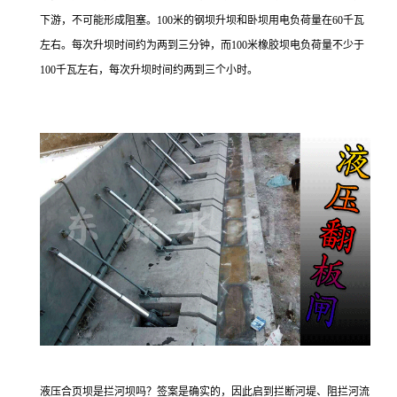
下游，不可能形成阻塞。
100
米的钢坝升坝和卧坝用电负荷量在
60
千瓦
左右。每次升坝时间约为两到三分钟，而
100
米橡胶坝电负荷量不少于
100
千瓦左右，每次升坝时间约两到三个小时。
液压合页坝是拦河坝吗？签案是确实的，因此启到拦断河堤、阻拦河流