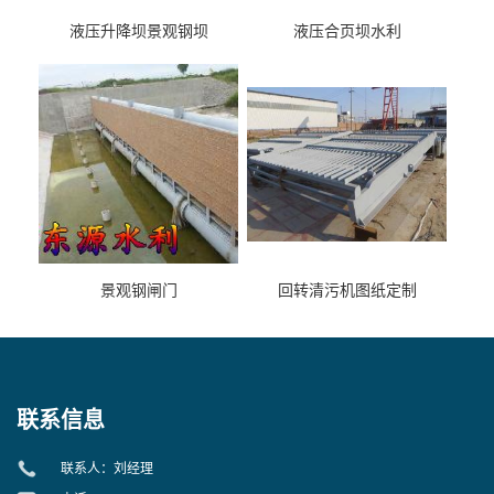
液压升降坝景观钢坝
液压合页坝水利
景观钢闸门
回转清污机图纸定制
联系信息
联系人：刘经理