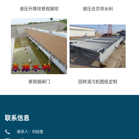
液压升降坝景观钢坝
液压合页坝水利
景观钢闸门
回转清污机图纸定制
联系信息
联系人：刘经理