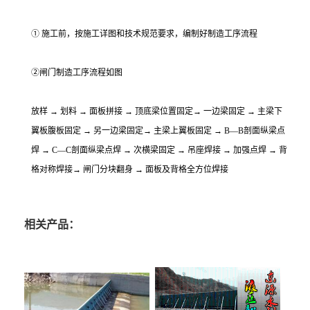
① 施工前，按施工详图和技术规范要求，编制好制造工序流程
②闸门制造工序流程如图
放样 → 划料 → 面板拼接 → 顶底梁位置固定→ 一边梁固定 → 主梁下
翼板腹板固定 → 另一边梁固定→ 主梁上翼板固定 → B—B剖面纵梁点
焊 → C—C剖面纵梁点焊 → 次横梁固定 → 吊座焊接 → 加强点焊 → 背
格对称焊接→ 闸门分块翻身 → 面板及背格全方位焊接
相关产品：