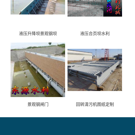
液压升降坝景观钢坝
液压合页坝水利
景观钢闸门
回转清污机图纸定制