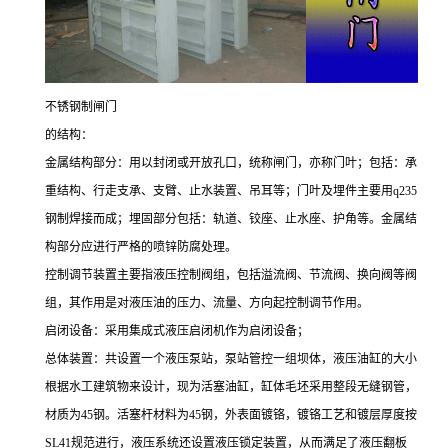
不锈钢制闸门
的结构：
金属结构部分：用以封闭或开放孔口，统称闸门，亦称门叶；包括：承
重结构、行走支承、支臂、止水装置、吊耳等；门叶及埋件主要用
q235
钢制焊接而成；埋固部分包括：轨道、铰座、止水座、护角等。金属结
构部分应进行严格的喷锌防腐处理。
控制调节装置主要指液压控制阀组，包括溢流阀、节流阀、换向阀等阀
组，其作用是对液压油的压力、流量、方向起控制调节作用。
启闭设备：采用集成式液压启闭机作为启闭设备；
总体装置：共设置一个液压泵站，泵站管控一组坝体，液压油缸的大小
根据水工建筑物来设计，现为活塞油缸，缸体毛坯采用整段无缝钢管，
材质为
45
钢。活塞杆材料为
45
钢，外表面镀铬，镀铬工艺和镀层厚度按
SL41
规范进行，液压系统还设置液压锁定装置，从而满足了液压翻板