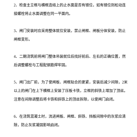
2、检查主立框与横框连结上的止水面是否有错位，如有错位则松动连
接螺栓将止水面调整在同一平面内。
3、闸门安装时应采用整体就位安装，禁止闸框、闸板分体安装，防止
闸框变形。
4、二期浇筑前将闸门整体吊装就位后找好前后、左右的正确位置，然
后调整螺栓与工程配钢筋焊牢固。
5、闸门出厂前，为了使闸板、闸框贴合的更紧，安装后减少间隙，2米
以上的闸门在上下横框上安装了压板卡铁，立框的斜铁上增加了顶丝。
注意在间隙调整后将卡铁和斜铁上的顶丝拆除，以使闸门启闭。
6、在浇筑混凝土时，流进闸板、闸框、斜铁、挡板间隙中的灰浆应清
除，防止灰浆凝固影响启闭。