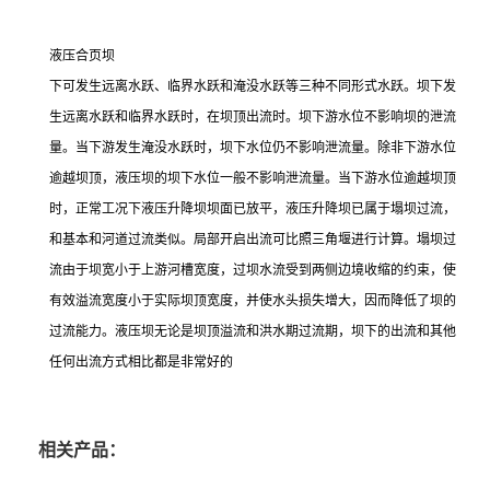
液压合页坝
下可发生远离水跃、临界水跃和淹没水跃等三种不同形式水跃。坝下发
生远离水跃和临界水跃时，在坝顶出流时。坝下游水位不影响坝的泄流
量。当下游发生淹没水跃时，坝下水位仍不影响泄流量。除非下游水位
逾越坝顶，液压坝的坝下水位一般不影响泄流量。当下游水位逾越坝顶
时，正常工况下液压升降坝坝面已放平，液压升降坝已属于塌坝过流，
和基本和河道过流类似。局部开启出流可比照三角堰进行计算。塌坝过
流由于坝宽小于上游河槽宽度，过坝水流受到两侧边境收缩的约束，使
有效溢流宽度小于实际坝顶宽度，并使水头损失增大，因而降低了坝的
过流能力。液压坝无论是坝顶溢流和洪水期过流期，坝下的出流和其他
任何出流方式相比都是非常好的
相关产品：