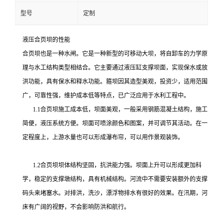
型号
定制
液压合页坝的性能
合页坝也是一种水闸。它是一种新型的可移动大坝，将自卸车的力学原
理与水工结构类型相结合。它主要通过液压缸支撑坝面，实现保水或放
洪功能，具有保水和释水功能。箍坝因其造型美观，投资少，适用范围
广，可靠性强，维护成本低等特点，已广泛应用于水利工程中。
1.1合页坝施工成本低，坝面美观，一般采用钢筋混凝土结构，施工
简便，液压系统方便。坝面可喷涂颜色和图案，并可调节其活动。在一
定程度上，上游水量也可以形成瀑布帘，可以用作景观装饰。
1.2合页坝坝体结构坚固，抗洪能力强。坝面上升可以形成更加科
学，稳定的支撑墩结构，具有机械结构。河流中不需要安装额外的支撑
码头来堵塞水。对排洪，洗沙，漂浮物排水有很好的效果。在汛期，河
床有广阔的视野，不会影响防洪和航行。