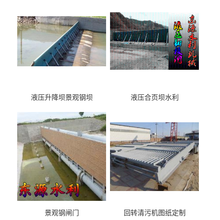
液压升降坝景观钢坝
液压合页坝水利
景观钢闸门
回转清污机图纸定制