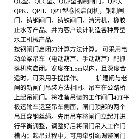
QL型、QLC型、QLP型钢制闸门，QPQ、
QPK、QPH、QPT型卷扬启闭机，钢制闸
门，铸钢闸门，铸铁闸门，清污机，橡胶
止水等产品。并为客户设计制造各种异型
水工机械产品。
按钢闸门启闭力计算方法计算。 可采用电
动单梁吊车（电动葫芦、手动葫芦）配抓
落机构启闭。宽度在1.5m以内，且深度合
适时，可采用手提操作。 扩建闸与老
闸的新闸门吊装方法相同。吊车在公路桥
上起吊闸门。将准备吊装的工作闸门40T平
板运输车运至吊车侧面，闸门顶部的两个
吊耳穿钢丝绳。先用吊车将闸门立起并进
行平衡调整，调整好后将闸门吊入工作门
槽内；起吊过程中，可用牵引绳调整闸门