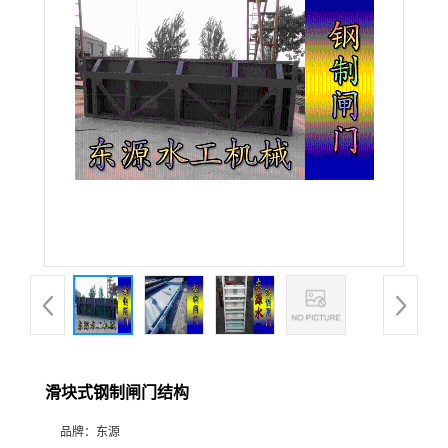
滑块式钢制闸门结构
品牌：
东源