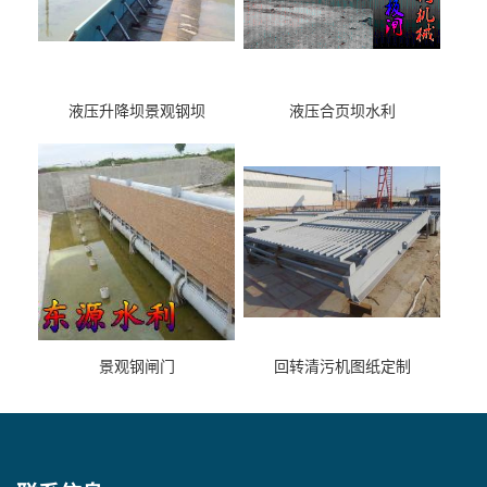
液压升降坝景观钢坝
液压合页坝水利
景观钢闸门
回转清污机图纸定制