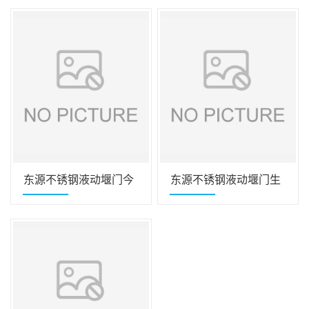
东源不锈钢液动堰门今
东源不锈钢液动堰门生
日价格
产