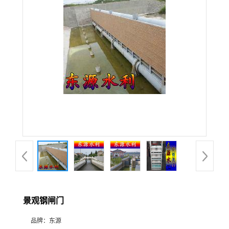
景观钢闸门
品牌：
东源