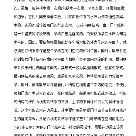
的。梁格一般包括主梁、次梁(包括水平次梁、竖直次梁、顶梁和底梁)
和边梁。它们共同支承着面板，并将面板传来的水压力依次通过次粱、
主梁、边梁而后传给闸门的行走支承。 (3)空间联结系：由于门叶结构
是一个竖放的梁板结构，梁格白重是竖向的，而梁格所承受水压力却是
水平的，因此，要使每根梁都能处在它所承担的外力作用的平面内，就
必须用联结系来保证整个梁格在闸门空间的相对位置。同时，联结系还
起到增强门叶结构在横向竖平面内和纵向竖平面内刚度的作用。横向联
结系位于闸门横向竖平面内，其形式一般为实腹隔板式，也有桁架式。
横向联结系用来支承顶梁、底梁和水平次梁，并将所承受的力传给主
梁。同时，横向联结系保证着门叶结构在横向竖平面内的刚度，不使门
顶和门底产生过大的变形。纵向联结系一般采用桁架式或刚架式。桁架
式结构的杆件由横向联结系的下弦、主梁的下翼缘和另设的斜杆所组
成。这个桁架支承在边梁上，其主要作用是承受门叶自重及其他可能产
生的竖向荷载，并配合横向联结系保证了整个门叶结构在空间的刚度。
(4)行走支承：为保证门叶结构上下移动的灵活性，需要在边梁上设置
滚轮或滑块，这些行走支承还将闸门上所承受的水压力传递到埋设在门