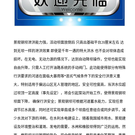
景观钢坝泄洪能力强，活动坝面放倒后 只高出基础平台20厘米左右 达
到无坝一样的泄洪效果 即使是千年一遇的特大洪水 也不会对坝体造成
损坏。在无电、无动力源的情况下，达到自动降坝操作，空坝也能实现
自由升降，只需人工打开油路系统的手动阀门。此功能使得部分有特殊
行洪要求的河道在面临大暴雨等*恶劣气候条件下的安全行洪意义重
大，特别适用于偏远山区无人管理的地区。安全可控度高，当洪水位超
过坝顶一定高度（事先设定），将会引起泵站开始工作，使得景观钢坝
坝面下降， 确保行洪安全；景观钢坝可根据河道蓄水能力，实现任意
调节拦水高度，同时还可实现单扇或多个坝扇任意组合或同步调节，减
少水流对下游的冲刷。在水利水电建设上，随着我国城市用水、景观建
设及环境整治和灌溉、发电的需要，水闸和橡胶坝得到广泛的运用。然