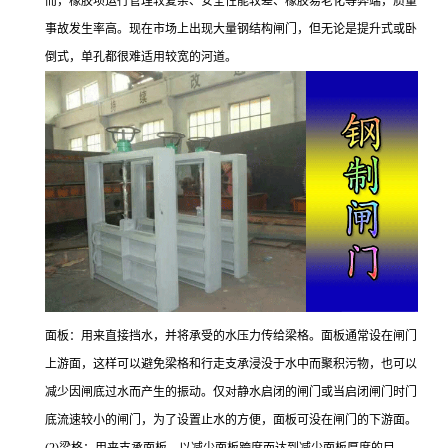
而，橡胶坝运行管理较复杂、安全性能较差、橡胶易老化等弊端，质量
事故发生率高。现在市场上出现大量钢结构闸门，但无论是提升式或卧
倒式，单孔都很难适用较宽的河道。
面板：用来直接挡水，并将承受的水压力传给梁格。面板通常设在闸门
上游面，这样可以避免梁格和行走支承浸没于水中而聚积污物，也可以
减少因闸底过水而产生的振动。仅对静水启闭的闸门或当启闭闸门时门
底流速较小的闸门，为了设置止水的方便，面板可没在闸门的下游面。
(2)梁格：用来支承面板，以减少面板跨度而达到减少面板厚度的目