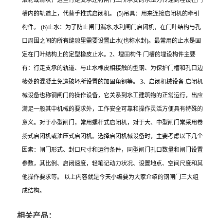
槽内的轨道上，代替手推式启闭机。 (5)吊具：用来连接启闭机的牵引
构件。 (6)止水：为了防止闸门漏水,水利闸门启闭机，在门叶结构与孔
口周围之间的所有缝隙里需要设置止水(也称水封)。最常用的止水是固
定在门叶结构上的定型橡皮止水。2、埋固构件 门槽的埋设构件主要
有：行走支承的轨道、与止水橡皮相接触的型钢、为保护门槽和孔口边
棱处的混凝土免遭破坏所设置的加固角钢等。 3、启闭机械设备 启闭机
械设备也称钢闸门的操作设备，它关系到水工建筑物的正常运行，出应
满足一般其中机械的要求外，工作安全可靠和操作灵活方便具有特殊的
意义。对于小型闸门，常用螺杆式启闭机，对于大、中型闸门常采用卷
扬式启闭机或油压式启闭机。选择启闭机械设备时，主要考虑以下几个
因素：闸门形式、封口尺寸和运行条件，同型闸门孔口数量和闸门设置
参数，其比例、启闭速度，轻笔记动力状况、设置地点、空间尺度和其
他操作要求等。 以上内容就是今天小编要为大家介绍的钢闸门三大组
成结构。
相关产品：