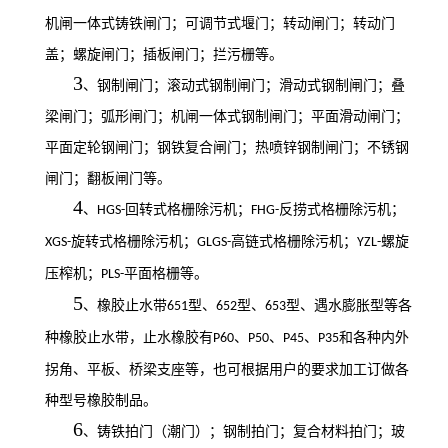
机闸一体式铸铁闸门；可调节式堰门；转动闸门；转动门
盖；螺旋闸门；插板闸门；拦污栅等。
3
、钢制闸门；滚动式钢制闸门；滑动式钢制闸门；叠
梁闸门；弧形闸门；机闸一体式钢制闸门；平面滑动闸门；
平面定轮钢闸门；钢铁复合闸门；热喷锌钢制闸门；不锈钢
闸门；翻板闸门等。
4
、
回转式格栅除污机；
反捞式格栅除污机；
HGS-
FHG-
旋转式格栅除污机；
高链式格栅除污机；
螺旋
XGS-
GLGS-
YZL-
压榨机；
平面格栅等。
PLS-
5
、橡胶止水带
型、
型、
型、遇水膨胀型等各
651
652
653
种橡胶止水带，止水橡胶有
、
、
、
和各种内外
P60
P50
P45
P35
拐角、平板、桥梁支座等，也可根据用户的要求加工订做各
种型号橡胶制品。
6
、铸铁拍门（潮门）；钢制拍门；复合材料拍门；玻