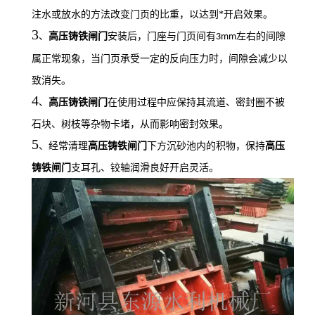
注水或放水的方法改变门页的比重，以达到*开启效果。
3
、
高
压铸铁闸门
安装后，门座与门页间有
左右的间隙
3mm
属正常现象，当门页承受一定的反向压力时，间隙会减少以
致消失。
4
、
高
压铸铁闸门
在使用过程中应保持其流道、密封圈不被
石块、树枝等杂物卡堵，从而影响密封效果。
5
、经常清理
高
压铸铁闸门
下方沉砂池内的积物，保持
高
压
铸铁闸门
支耳孔、铰轴润滑良好开启灵活。