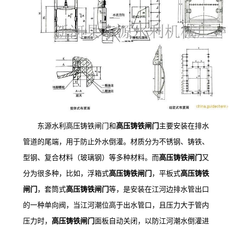
东源水利高压铸铁闸门和
高
压铸铁闸门
主要安装在排水
管道的尾端，用于防止外水倒灌。材质分为不锈钢、铸铁、
型钢、复合材料（玻璃钢）等多种材料。而
高
压铸铁闸门
又
分为很多种，比如，浮箱式
高
压铸铁闸门
，平板式
高
压铸铁
闸门
，套筒式
高
压铸铁闸门
等，是安装在江河边排水管出口
的一种单向阀，当江河潮位高于出水管口，且压力大于管内
压力时，
高
压铸铁闸门
面板自动关闭，以防江河潮水倒灌进