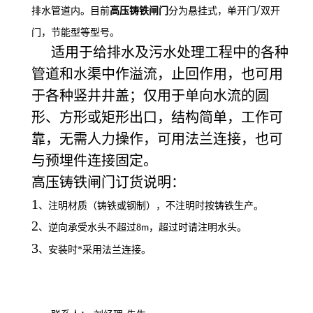
/
排水管道内。目前
高
压铸铁闸门
分为悬挂式，单开门
双开
门，节能型等型号。
适用于给排水及污水处理工程中的各种
管道和水渠中作溢流，止回作用，也可用
于各种竖井井盖；仅用于单向水流的圆
形、方形或矩形出口，结构简单，工作可
靠，无需人力操作，可用法兰连接，也可
与预埋件连接固定。
高压铸铁闸门订货说明：
1
、注明材质（铸铁或钢制），不注明时按铸铁生产。
2
、逆向承受水头不超过
，超过时请注明水头。
8m
3
、安装时*采用法兰连接。