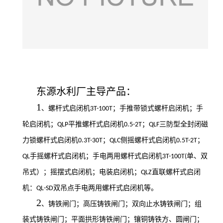
东源水利厂主导产品：
1
、螺杆式启闭机
；手推带锁式螺杆启闭机；手
3T-100T
轮启闭机；
平推螺杆式启闭机
；
三防型全封闭磁
QLP
0.5-2T
QLF
力锁螺杆式启闭机
；
侧摇螺杆式启闭机
；
0.3T-30T
QLC
0.5T-2T
手摇螺杆式启闭机；手电两用螺杆式启闭机
单、双
QL
3T-100T(
吊式）；摇摆式启闭机；电装启闭机；
直联螺杆式启闭
QLZ
机：
双吊点手电两用螺杆式启闭机等。
QL-SD
2
、铸铁闸门；高压铸铁闸门；双向止水铸铁闸门；组
装式铸铁闸门；平面拱形铸铁闸门；镶铜铸铁方、圆闸门；