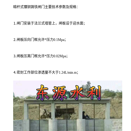
暗杆式镶铜铸铁闸门主要技术参数及规格：
⒈闸门安装于法兰式墙管上，闸板设于迎水面；
⒉闸板压向门框允许*压力0.1Mpa；
⒊闸板压离门框允许*压力0.02Mpa；
⒋密封工作部位渗透量不大于1.24L/min.m；