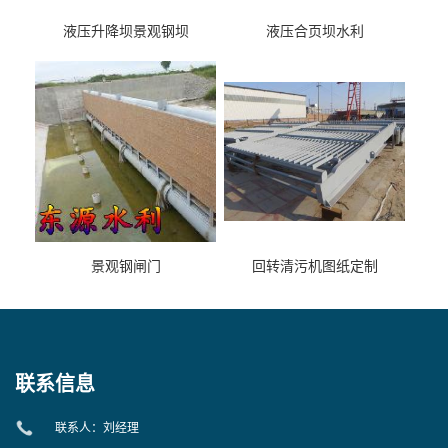
液压升降坝景观钢坝
液压合页坝水利
景观钢闸门
回转清污机图纸定制
联系信息
联系人：刘经理