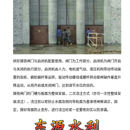
拱形铸铁闸门与启闭机配套使用，闸门为工作部分，启闭机为闸门开启
与关闭的执行部分，启闭机由人力、电机或气动、液压机构带动传动装
置的齿轮、蜗轮蜗杆等运转，驱动传动螺母或螺杆转动使闸轴作垂直升
降运动，从而开启或关闭闸门，达到调节水位的目的。
铸铁闸门的门槽与板面为整体安装，二次浇注方式（亦可一次性整体安
装浇注），浇注前以密封止水面及侧向导轨面为基准将闸框调正，固
定，撑好背面防止变形，进行浇注砼浆一定要密封实以防渗漏。