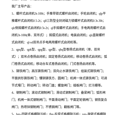
我厂主导产品：
1、螺杆式启闭机3t-100t；手推带锁式螺杆启闭机；手轮启闭机；qlp平
推螺杆式启闭机0.5-2t；qlf三防型全封闭磁力锁螺杆式启闭机0.3t-30t；
qlc侧摇螺杆式启闭机0.5t-2t；ql手摇螺杆式启闭机；手电两用螺杆式启
闭机3t-100t(单、双吊式）；摇摆式启闭机；电装启闭机；qlz直联螺杆
式启闭机：ql-sd双吊点手电两用螺杆式启闭机等。
2、qpq型、qpk型、qpg型、qpt型、qhq型卷扬式启闭机（单、双吊
式）；双吊点卷扬启闭机；固定卷扬式启闭机；移动卷扬式启闭机；弧
门卷扬式启闭机；移动台车式卷扬启闭机；门式卷扬启闭机等。
3、铸铁闸门；高压铸铁闸门；双向止水铸铁闸门；组装式铸铁闸门；
平面拱形铸铁闸门；镶铜铸铁方、圆闸门；机闸一体式铸铁闸门；可调
节式堰门；转动闸门；转动门盖；螺旋闸门；插板闸门；拦污栅等。
4、钢制闸门；滚动式钢制闸门；滑动式钢制闸门；叠梁闸门；弧形闸
门；机闸一体式钢制闸门；平面滑动闸门；平面定轮钢闸门；钢铁复合
闸门；热喷锌钢制闸门；不锈钢闸门；翻板闸门等。
5、hgs-回转式格栅除污机；fhg-反捞式格栅除污机；xgs-旋转式格栅除