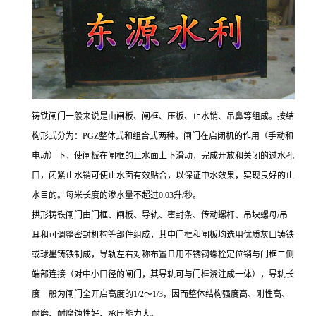
铸铁闸门一般来说是由闸板、闸框、压板、止水销、吊鼻等组成。按结
构形式分为：PGZ整体式和组合式两种。闸门在启闭机的作用（手动和
电动）下，使闸板在闸框的止水面上下滑动，完成开放和关闭的过水孔
口，闭紧止水销可使止水面有效贴合，以保证中水效果，实现良好的止
水目的。每米长度的渗水量不超过0.03升/秒。
拱形铸铁闸门由门框、闸板、导轨、密封条、传动螺杆、吊块螺母/吊
耳和可调整密封机构等部件组成，其中门框和闸板均选用优质灰口铸铁
或球墨铸铁制成，导轨左右对称布置且用不锈钢螺栓定位销与门框二侧
端部连接（对中小口径的闸门，其导轨可与门框浇注成一体），导轨长
度一般为闸门全开启高度的1/2～1/3，因而整体结构强度高、刚性高、
耐磨、耐腐蚀性好、承压能力大。