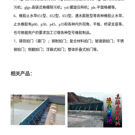
污机；glgs-高链式格栅除污机；yzl-螺旋压榨机；pls-平面格栅等。
6、橡胶止水带651型、652型、653型、遇水膨胀型等各种橡胶止水带，
止水橡胶有p60、p50、p45、p35和各种内外拐角、平板、桥梁支座等，
也可根据用户的要求加工订做各种型号橡胶制品。
7、铸铁拍门（潮门）；钢制拍门；复合材料拍门；玻璃钢拍门；不锈
钢拍门；侧翻拍门；浮箱式拍门；整体折叠式拍门等。
相关产品：