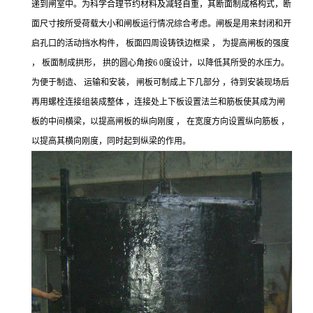
递到闸室中。为科学合理节约材料及减轻自重，其断面制成格构式，断
面尺寸按所受荷载大小和闸板运行情况综合考虑。闸板是用来封闭和开
启孔口的活动挡水构件， 板面四周设铸铁边框梁 ， 为提高闸板的强度
， 板面制成拱形， 拱的圆心角按6 0度设计，以降低其所受的水压力。
为便于制造、 运输和安装， 闸板可制成上下几部分 ，待到安装现场后
再用螺栓连接组装成整体 ，连接处上下板设置法兰和筋板使其成为闸
板的中间横梁，以提高闸板的纵向刚度 ， 在宽度方向设置纵向筋板 ，
以提高其横向刚度，同时起到纵梁的作用。