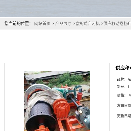
您当前的位置：
网站首页
>
产品展厅
>
卷扬式启闭机
>
供应移动卷扬
供应移
品牌：
东
货号：
1
价格：
￥
发布日期
更新日期