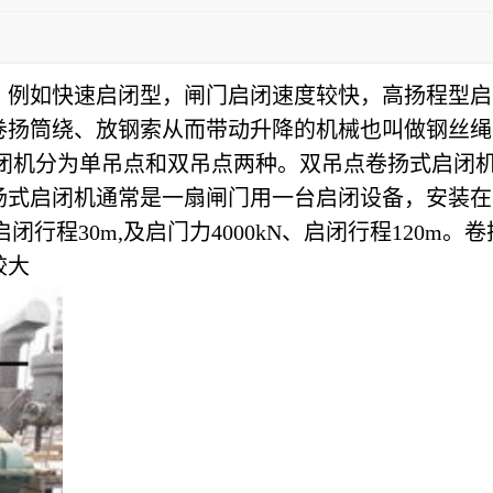
，例如快速启闭型，闸门启闭速度较快，高扬程型启
卷扬筒绕、放钢索从而带动升降的机械也叫做钢丝绳
启闭机分为单吊点和双吊点两种。双吊点卷扬式启闭
扬式启闭机通常是一扇闸门用一台启闭设备，安装在
启闭行程30m,及启门力4000kN、启闭行程120
较大