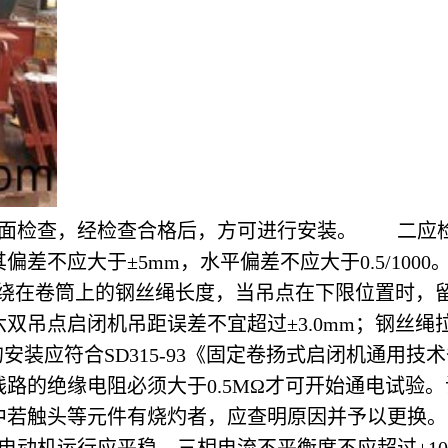
面检查，经检查合格后，方可进行安装。 二应检
差不应大于±5mm，水平偏差不应大于0.5/10
缠绕在卷筒上的钢丝绳长度，当吊点在下限位置时，
吊点启闭机吊距误差不宜超过±3.0mm；钢丝绳
安装应符合SD315-93《固定卷扬式启闭机通
路的绝缘电阻必须大于0.5MΩ才可开始通电试验
中若触头等元件有烧灼者，应查明原因并予以更换