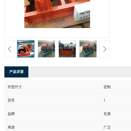
产品详请
外型尺寸
定制
1
货号
品牌
东源
用途
广泛