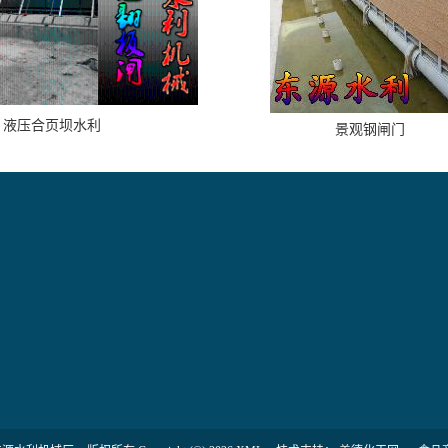
液压合页坝水利
景观钢闸门