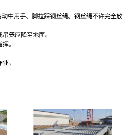
转动中用手、脚拉踩钢丝绳。钢丝绳不许完全放
换。
物件或吊笼应降至地面。
统一指挥。
作业。