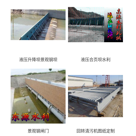
液压升降坝景观钢坝
液压合页坝水利
景观钢闸门
回转清污机图纸定制