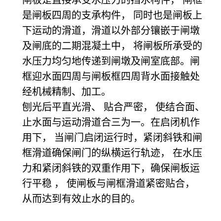
闸板是直接承受水压力的挡水构件， 闸框
是闸板四周的支承构件， 同时也是闸板上
下运动的滑道，滑道以外部分镶嵌于闸墩
及闸底的二期混凝土中， 将闸板所承受的
水压力均匀地传递到闸墩及闸室底部。闸
框迎水面四周与闸板框四周背水面接触处
经机械精制、加工。
刨光后平直光滑、 贴合严密， 使结合面、
止水面与运动滑道合三为一。在启闭机作
用下， 当闸门启闭运行时，紧闭斜铁和闸
框滑道确保闸门的纵横运行轨迹， 在水压
力和紧闭斜铁的双重作用下，确保闸板运
行平稳 ， 使闸板与闸框滑道紧密贴合，
从而达到有效止水的目的。