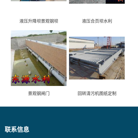
液压升降坝景观钢坝
液压合页坝水利
景观钢闸门
回转清污机图纸定制
联系信息