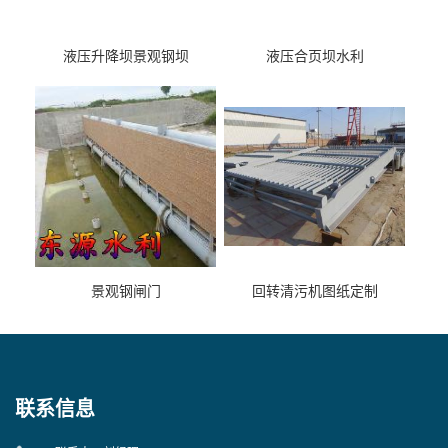
液压升降坝景观钢坝
液压合页坝水利
景观钢闸门
回转清污机图纸定制
联系信息