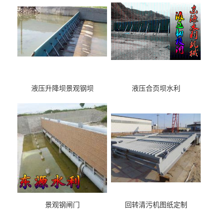
液压升降坝景观钢坝
液压合页坝水利
景观钢闸门
回转清污机图纸定制