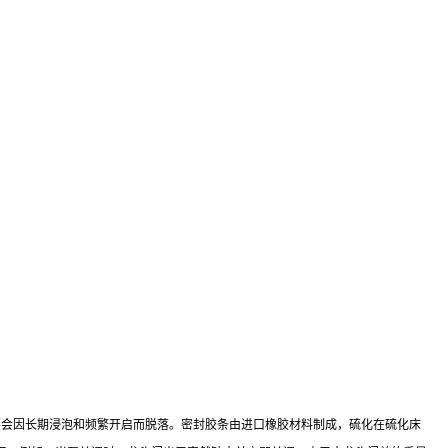
不会因长期浸泡和频繁开启而脱落。密封胶条由进口橡胶材料制成，硫化在硫化床