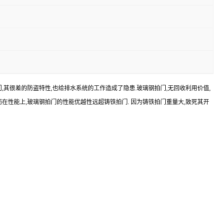
门,其很差的防盗特性,也给排水系统的工作造成了隐患.玻璃钢拍门,无回收利用价值,
而在性能上,玻璃钢拍门的性能优越性远超铸铁拍门. 因为铸铁拍门重量大,致死其开