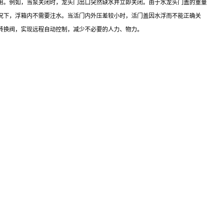
用。例如，当泵关闭时，龙头门出口突然缺水并立即关闭。由于水龙头门盖的重量
况下，浮箱内不需要注水。当活门内外压差较小时，活门盖因水浮而不能正确关
转换阀，实现远程自动控制，减少不必要的人力、物力。