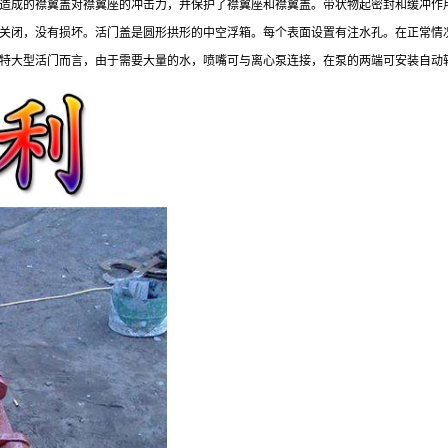
造成的襟翼盖对襟翼座的冲击力，并保护了襟翼座和襟翼盖。带状物起密封和缓冲作
关闭，没有损坏。活门盖是圆形拱形的中空浮箱。每个表面设置有注水孔。在正常情
特大型活门而言，由于需要大量的水，喷嘴可与离心泵连接，在泵的两端可安装自动