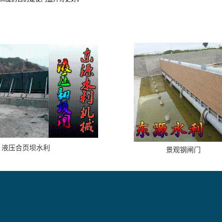
液压合页坝水利
景观钢闸门