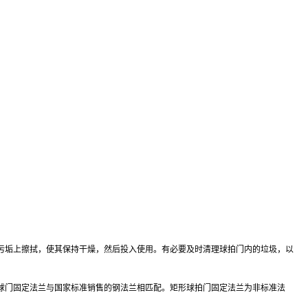
垢上擦拭，使其保持干燥，然后投入使用。有必要及时清理球拍门内的垃圾，以
门固定法兰与国家标准销售的钢法兰相匹配。矩形球拍门固定法兰为非标准法