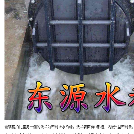
玻璃钢拍门座另一侧的法兰为密封止水凸缘。法兰表面有U形槽，内嵌Y型密封条