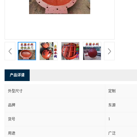
产品详请
外型尺寸
定制
品牌
东源
1
货号
用途
广泛