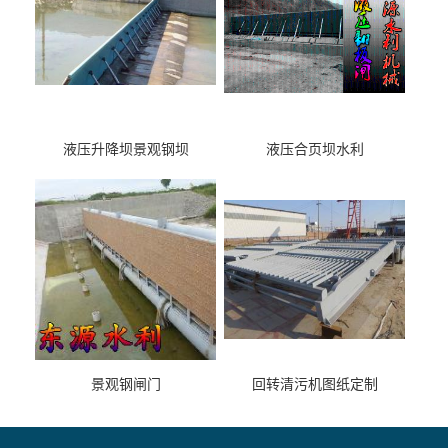
液压升降坝景观钢坝
液压合页坝水利
景观钢闸门
回转清污机图纸定制