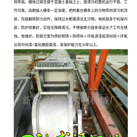
效率高。栅体过梁支撑于混凝土基础之上，使清污机整机运行平稳，工
作可靠。齿耙插入栅条一定深度，把附着在栅条上的污物带到清污机顶
部，完成翻转卸污动作，保持过水断面清洁无污物。电机隐身于机架内
部，防护效果好，实现无障碍清污。不锈钢牵引链条保证水下工作无锈
蚀，免维护。防腐方案为喷砂除锈＋热喷锌＋环氧清漆底漆封闭＋环氧
云铁中间漆+氯化橡胶面漆，其保护能力在20年以上。