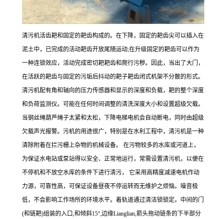
清污机活齿耙和固定的耙齿构成的。在下降，固定的耙齿尖可以插入在
泥土中，已完成的活动耙齿开放尾随运动;在升级固定的耙齿可以作为
一种连锁效应，活动完成密切耙耙齿和爬行污秽。因此，当出了大门，
在活跃的耙齿与固定的污垢后抖动的耙子耙齿闭式机架不分散的形式。
清污机配有角和轴向的压力传感器和显示的深度和负载，耙的整个深度
和负荷监测仪。可能在任何时间调整的清洗深度大小和设置超级欠载。
当钢丝绳葫芦绳子太紧和太松，下降电梯电机会自动断电，同时由超级
欠载声光报警。污机的用途很广，特别是在水利工程中，清污机是一种
清除附着在拦污栅上杂物的机械设备。 在污物较多的水库或河道上，
为保证水电站或泵站得以安全、正常地运行，常需设置清污机，以便在
不停机和不放空水库的条件下进行清污， 它采用高精度减速电机作动
力源，可靠性高，可保证设备昼夜不停运转而无维护之烦恼。噪音极
低，不会影响工作场所的环境水平。着轨道通过清洁锁锁定。中间的门
(和链耙)组装的入口,和倾斜15°,边缘Lianglian,箭头拖动链条的下半部分