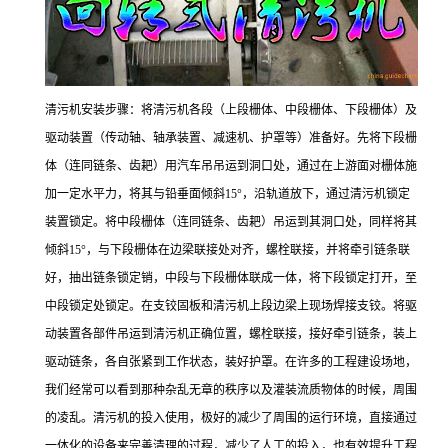
清污机安装步骤：将清污机各段（上段栅体、中段栅体、下段栅体）及
驱动装置（传动轴、轴承装置、减速机、护罩等）准备好。先将下段栅
体（连同链条、齿耙）用汽车吊吊运到洞口处，通过在上游面对栅体施
加一定水平力，将其与铅垂面倾斜15°，沿轨道放下，通过清污机锁定
装置锁定。将中段栅体（连同链条、齿耙）吊运到其洞口处，同样将其
倾斜15°，与下段栅体在边梁联接处对齐，螺栓联接，并将牵引链条联
好，抽出链条锁定销，中段与下段栅体联成一体，将下段锁定打开，至
中段锁定处锁定。在支铰固板和清污机上段边梁上现场焊接支铰。将驱
动装置各部件吊运到清污机正确位置，螺栓联接，接好牵引链条，装上
驱动链条，各自张紧到工作状态，装好护罩。在许多的工程建设场地，
我们经常可以看到那种杂乱无章的秩序以及灌装流质物体的时候，周围
的凌乱。清污机的投入使用，极好的减少了周围的运行环境，直接通过
一体化的设备来完善清理的过程，减少了人工的投入，也有效提升工程