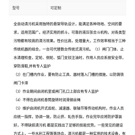
型号
可定制
全自动清污机采用独特的悬架导轨设计，能满足各种场地、空间的要
求，适用范围广。经济实用的抓斗，可靠的液压张合斗机构，对各类型
污物都有较高的清污效果。性价比高，处理量大，工作效率相当于三种
传统机器的结合，一台可代替数台传统式清污机。（1）闸门门体、止
水清理检查，定轮、侧轮、弧门支铰注油时，作用人员应系按安全带，
穿防滑鞋,并有专人监护
（2）在门槽内作业，要有防止工具、器材落入门槽的措施，以防铸铁
闸门卡滞
（3）作业期间启闭机室或闸门孔口上部应有专人监护
（4）不得在启闭机卷筒旋转时润滑钢丝绳
（5）维护启闭机开式齿轮、减速器、联轴节等传动机构时，作业人员
应统一指挥，协调一致，防止挤、轧伤手指，作业完毕应将防护罩装
好，不得缺损清污机 都是实践出了足够的技能优势。一些常见的建设
方式上，一些水利工程等等场合，清污机都是一种实用的技术设备，有