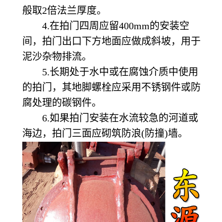
般取2倍法兰厚度。
4.在拍门四周应留400mm的安装空
间，拍门出口下方地面应做成斜坡，用于
泥沙杂物排流。
5.长期处于水中或在腐蚀介质中使用
的拍门，其地脚螺栓应采用不锈钢件或防
腐处理的碳钢件。
6.如果拍门安装在水流较急的河道或
海边，拍门三面应砌筑防浪(防撞)墙。