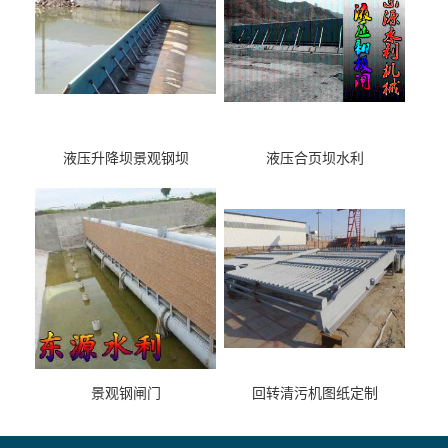
液压升降坝景观钢坝
液压合页坝水利
景观钢闸门
回转清污机图纸定制