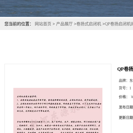
您当前的位置：
网站首页
>
产品展厅
>
卷扬式启闭机
>
QP卷扬启闭机
QP卷
品牌：
东
货号：
1
价格：
￥
发布日期
更新日期