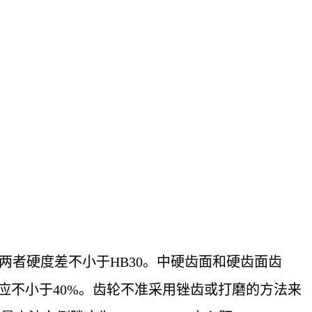
。两者硬度差不小于HB30。中硬齿面和硬齿面齿
应不小于40%。齿轮不准采用锉齿或打磨的方法来