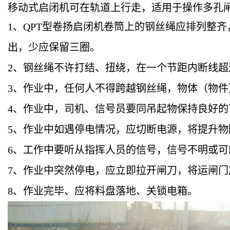
移动式启闭机可在轨道上行走，适用于操作多孔
1
、QPT型卷扬启闭机卷筒上的钢丝绳应排列整
出，少应保留三圈。
2、钢丝绳不许打结、扭绕，在一个节距内断线
3
、作业中，任何人不得跨越钢丝绳，物体（物
4
、作业中，司机、信号员要同吊起物保持良好
5
、作业中如遇停电情况，应切断电源，将提升物
6
、工作中要听从指挥人员的信号，信号不明或可
7
、作业中突然停电，应立即拉开闸刀，将运闸门
8
、作业完毕、应将料盘落地、关锁电箱。