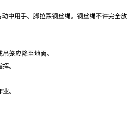
转动中用手、脚拉踩钢丝绳。钢丝绳不许完全放
物件或吊笼应降至地面。
统一指挥。
作业。