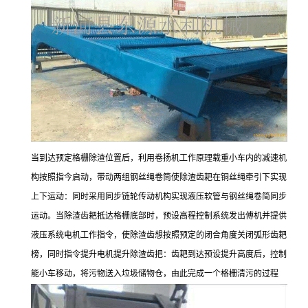
当到达预定格栅除渣位置后，利用卷扬机工作原理载重小车内的减速机
构按照指今启动，带动两组钢丝绳卷筒使除渣齿耙在铜丝绳牵引下实现
上下运动：同时采用同步链轮传动机构实现液压软管与钢丝绳卷简同步
运动。当除渣齿耙抵达格栅底部时，预设高程控制系统发出傅机并提供
液压系统电机工作指令，使除渣齿想按照预定的闭合角度关闭弧形齿耙
榜，同时指令提升电机提升除渣齿把：齿耙到达预设提升高度后，控制
能小车移动，将污物送入垃圾储物仓，由此完成一个格栅清污的过程