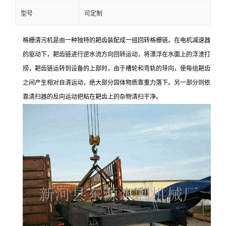
型号
可定制
格栅清污机是由一种独特的耙齿装配成一组回转格栅链。在电机减速器
的驱动下，耙齿链进行逆水流方向回转运动，将漂浮在水面上的浮渣打
捞，耙齿链运转到设备的上部时，由于槽轮和弯轨的导向，使每组耙齿
之间产生相对自清运动，绝大部分固体物质靠重力落下。另一部分则依
靠清扫器的反向运动把粘在耙齿上的杂物清扫干净。