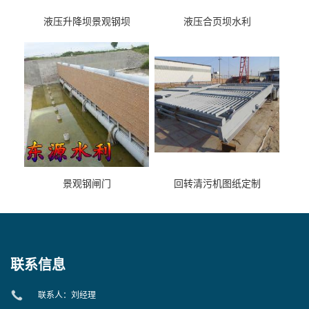
液压升降坝景观钢坝
液压合页坝水利
景观钢闸门
回转清污机图纸定制
联系信息
联系人：刘经理