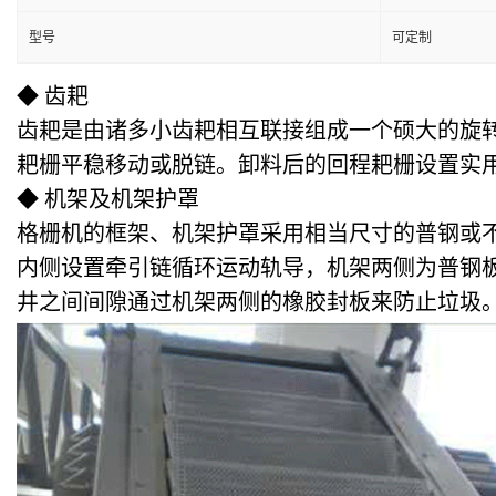
型号
可定制
◆ 齿耙
齿耙是由诸多小齿耙相互联接组成一个硕大的旋
耙栅平稳移动或脱链。卸料后的回程耙栅设置实
◆ 机架及机架护罩
格栅机的框架、机架护罩采用相当尺寸的普钢或
内侧设置牵引链循环运动轨导，机架两侧为普钢
井之间间隙通过机架两侧的橡胶封板来防止垃圾