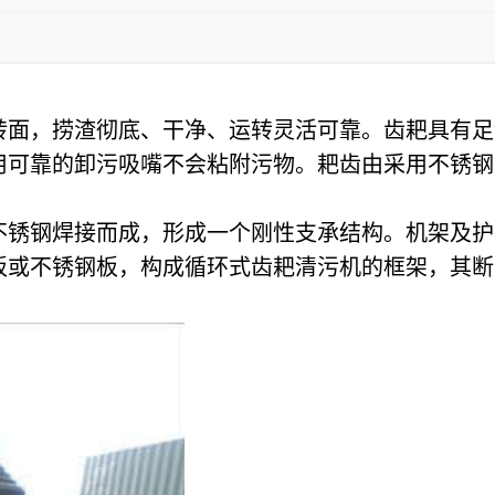
转面，捞渣彻底、干净、运转灵活可靠。齿耙具有足
用可靠的卸污吸嘴不会粘附污物。耙齿由采用不锈钢
不锈钢焊接而成，形成一个刚性支承结构。机架及护
板或不锈钢板，构成循环式齿耙清污机的框架，其断
。