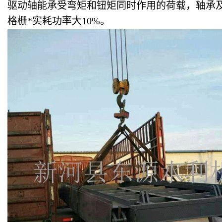
驱动轴能承受弯矩和钮矩同时作用的荷载，轴承及设
格栅*实耗功率大10%。