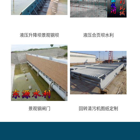
液压升降坝景观钢坝
液压合页坝水利
景观钢闸门
回转清污机图纸定制