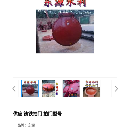
供应 铸铁拍门 拍门型号
品牌：
东源