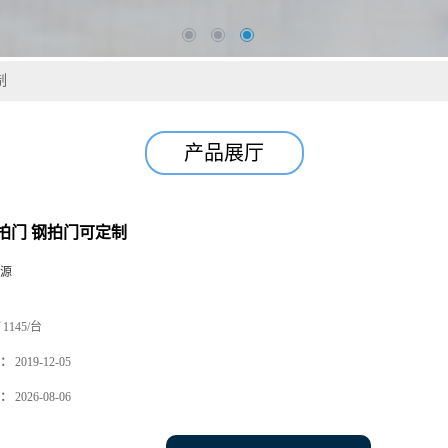
制
产品展厅
拍门 钢拍门可定制
源
1145/台
：
2019-12-05
：
2026-08-06