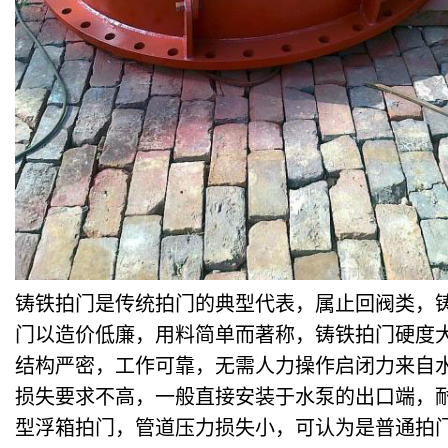
铸铁拍门是传统拍门的典型代表，属止回阀类，
门以造价低廉，用料简单而著称，铸铁拍门硬度
结构严密，工作可靠，无需人力操作启闭力来自水
损失要求不高，一般直接安装于水泵的出口端，
型浮箱拍门，管道压力损失小，可认为是普通拍门的替