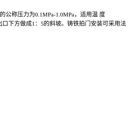
力为0.1MPa-1.0MPa，适用温 度
门出口下方做成1：5的斜坡。铸铁拍门安装可采用法