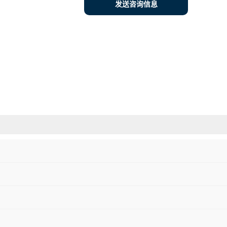
发送咨询信息