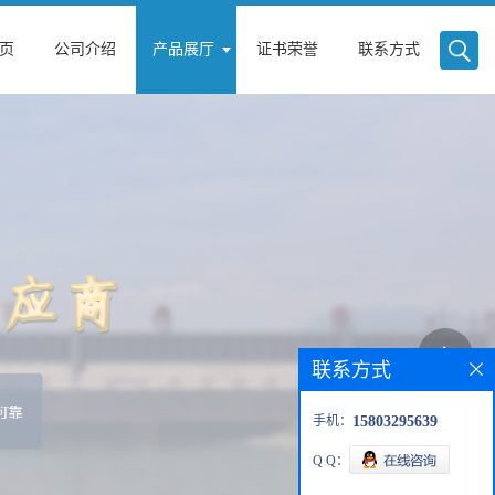
页
公司介绍
产品展厅
证书荣誉
联系方式
联系方式
手机：
15803295639
Q Q：