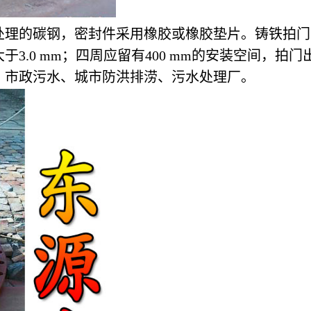
的碳钢，密封件采用橡胶或橡胶垫片。铸铁拍门的公称压
3.0 mm；四周应留有400 mm的安装空间，拍
、市政污水、城市防洪排涝、污水处理厂。