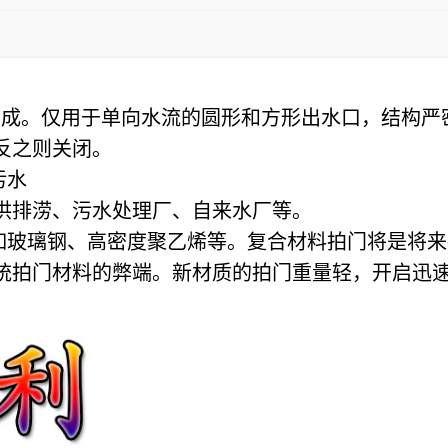
构成。仅用于单向水流的圆形和方形出水口，结构
反之则关闭。
业污水
洪排涝、污水处理厂、自来水厂等。
如玻璃钢、高密度聚乙烯等。复合材料拍门将是将来
传统拍门材料的弊端。新材质的拍门重量轻，开启迅