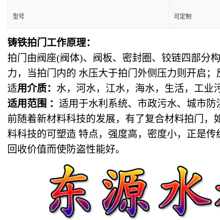
型号
可定制
铸铁拍门工作原理：
拍门由阀座(阀体)、阀板、密封圈、铰链四部分
力，当拍门内的 水压大于拍门外侧压力则开启；
适
用介质：
水，河水，江水，海水，生活，工
适用范围 ：
适用于水利系统、市政污水、城市防
前随着新材料科技的发展，有了复合材料拍门，
料科技的可塑造 特点，强度高，密度小，正是
回收价值而使防盗性能好。