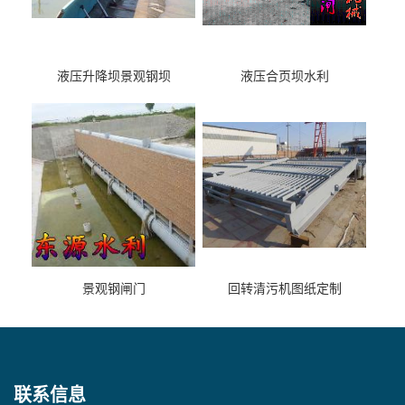
液压升降坝景观钢坝
液压合页坝水利
景观钢闸门
回转清污机图纸定制
联系信息