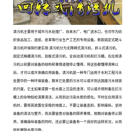
清污机主要用于城市污水处理厂、自来水厂、电厂进水口，也可作为纺
织食品加工、造纸、皮革等行业生产工艺的专用设备。新款固定式耙斗
清污机环保简约更实用.清污机分为无障碍式清污机、抓斗式清污机、
固定式格栅清污机、刮板式清污机、全自动清污机和拦污栅。在应用清
污机以前要对装备的结构和事情道理停止懂得，将这些都懂得清晰以
后，才可以或许准确应用装备。清污机是一种专门运用于水利工程污水
处置中的一种环保装备，颠末它处置的污水可以或许到达国度污水排放
的尺度，它主如果清算一些水面上沉没的渣滓，可以或许将附着在拦污
栅上的杂物轻松清算清洁，从而到达污染水质的感化。平时在应用清污
机时，要将其放置在安稳的地面上，不要让装备歪斜，影响操纵。坚持
装备的清洁与整齐，而且要留意对装备的颐养事情，按期对装备停止颐
养。准确操纵装备的同时，还必要让装备有一个良好的运转状况，从而
轻松撤除水面污物。