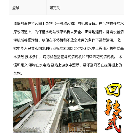
型号
可定制
清除附着在拦污栅上杂物（一般称污物）的机械设备。在污物较多的水
库或河道上，为保证水电站或泵站得以安全、正常地运行，常需设置清
污机械格栅污机，以便在不停机和不放空水库的条件下进行清污。 依
据中华人民共和国水利行业标准SL382-2007水利水电工程清污机型式基
本参数 技术条件，清污机包括耙斗式清污机和回转齿耙式清污机。 术
语和定义 污物在水电站 泵站上游水中漂浮、悬浮及附着在拦污栅上的
杂物。