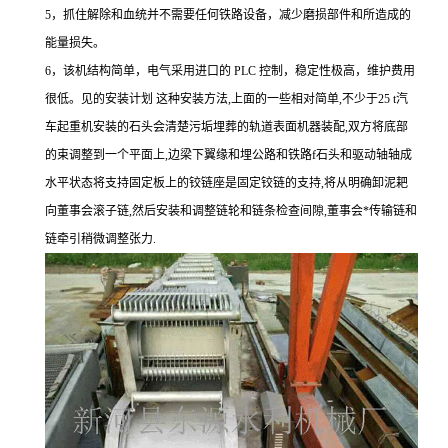
5，抓住解除和血统并不需要任何铁路设备，减少磨损部件和所造成的
能量损失。
6，该机结构简单，电气采用进口的 PLC 控制，稳定性极高，维护费用
很低。见的安装计划 这种安装方法,上面的一些相对简单,不少于25 t汽
车起重机安装的石头会清楚污垢埋葬的轨道表面机器装配,双方将底部
的束调整到一个平面上,边梁下翼缘和埋公路和铁路f石头和驱动轴轴成
水平状态将支持固定板上的铰链座是固定铰链的支持,将从明确卸泥耙
向董事会滚子链,然后安装和调整链轮和链条检查间隙,董事会*传输链和
链牵引稍微调整张力.