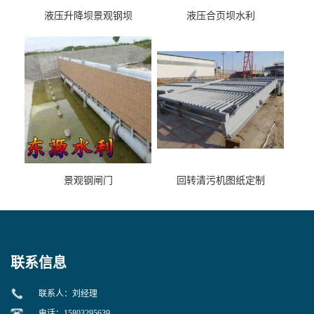
液压升降坝景观钢坝
液压合页坝水利
景观钢闸门
回转清污机图纸定制
联系信息
联系人：刘经理
电话：15803295639