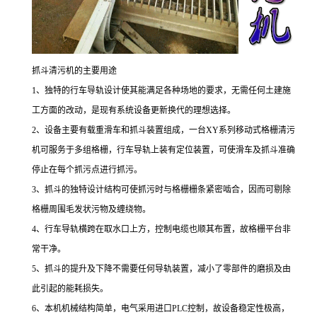
抓斗清污机的主要用途
1、独特的行车导轨设计使其能满足各种场地的要求，无需任何土建施
工方面的改动，是现有系统设备更新换代的理想选择。
2、设备主要有载重滑车和抓斗装置组成，一台XY系列移动式格栅清污
机可服务于多组格栅，行车导轨上装有定位装置，可使滑车及抓斗准确
停止在每个抓污点进行抓污。
3、抓斗的独特设计结构可使抓污时与格栅栅条紧密啮合，因而可剔除
格栅周围毛发状污物及缠绕物。
4、行车导轨横跨在取水口上方，控制电缆也顺其布置，故格栅平台非
常干净。
5、抓斗的提升及下降不需要任何导轨装置，减小了零部件的磨损及由
此引起的能耗损失。
6、本机机械结构简单，电气采用进口PLC控制，故设备稳定性极高，