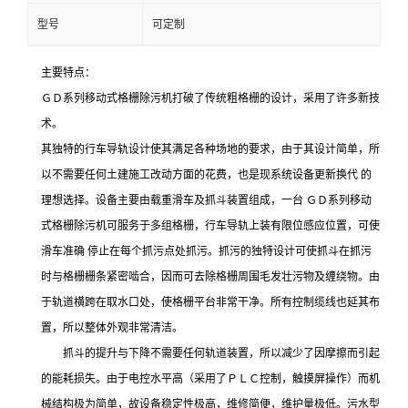
型号
可定制
主要特点：
ＧＤ系列移动式格栅除污机打破了传统粗格栅的设计，采用了许多新技
术。
其独特的行车导轨设计使其满足各种场地的要求，由于其设计简单，所
以不需要任何土建施工改动方面的花费，也是现系统设备更新换代 的
理想选择。设备主要由载重滑车及抓斗装置组成，一台 ＧＤ系列移动
式格栅除污机可服务于多组格栅，行车导轨上装有限位感应位置，可使
滑车准确 停止在每个抓污点处抓污。抓污的独特设计可使抓斗在抓污
时与格栅栅条紧密啮合，因而可去除格栅周围毛发壮污物及缠绕物。由
于轨道横跨在取水口处，使格栅平台非常干净。所有控制缆线也延其布
置，所以整体外观非常清洁。
抓斗的提升与下降不需要任何轨道装置，所以减少了因摩擦而引起
的能耗损失。由于电控水平高（采用了ＰＬＣ控制，触摸屏操作）而机
械结构极为简单，故设备稳定性极高，维修简便，维护量极低。污水型