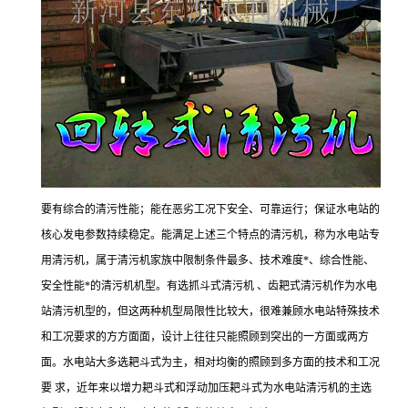
要有综合的清污性能；能在恶劣工况下安全、可靠运行；保证水电站的
核心发电参数持续稳定。能满足上述三个特点的清污机，称为水电站专
用清污机，属于清污机家族中限制条件最多、技术难度*、综合性能、
安全性能*的清污机机型。有选抓斗式清污机 、齿耙式清污机作为水电
站清污机型的，但这两种机型局限性比较大，很难兼顾水电站特殊技术
和工况要求的方方面面，设计上往往只能照顾到突出的一方面或两方
面。水电站大多选耙斗式为主，相对均衡的照顾到多方面的技术和工况
要 求，近年来以增力耙斗式和浮动加压耙斗式为水电站清污机的主选