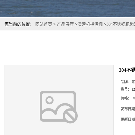
您当前的位置：
网站首页
>
产品展厅
>
清污机拦污栅
>
304不锈钢耙
304
品牌：
东
货号：
12
价格：
￥
发布日期
更新日期