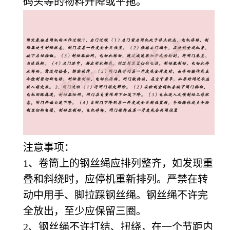
码头等的物料升降或平拖。
注意事项：
1
、卷筒上的钢丝绳应排列整齐，如发现重
叠和斜绕时，应停机重新排列。严禁在转
动中用手、脚拉踩钢丝绳。钢丝绳不许完
全放出，至少应保留三圈。
2
、钢丝绳不许打结、扭绕，在一个节距内