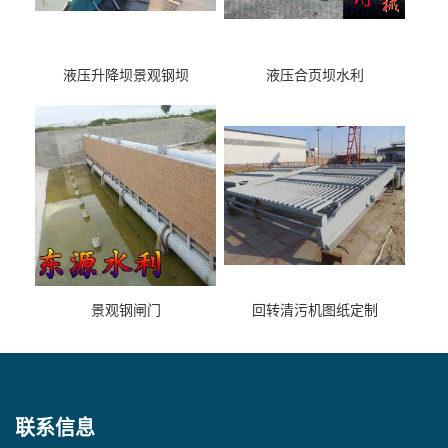
液压升降坝景观钢坝
液压合页坝水利
景观钢闸门
回转清污机图纸定制
联系信息