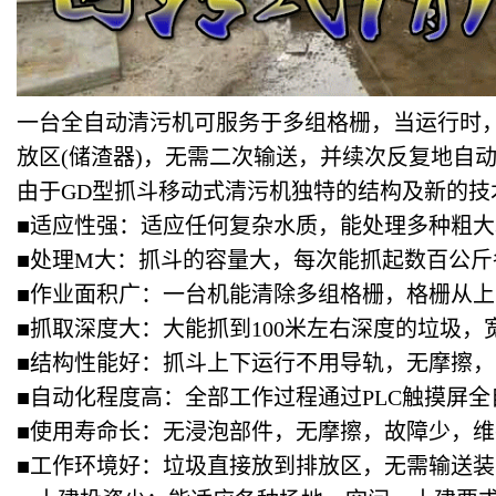
一台全自动清污机可服务于多组格栅，当运行时
放区(储渣器)，无需二次输送，并续次反复地自
由于GD型抓斗移动式清污机独特的结构及新的技
■适应性强：适应任何复杂水质，能处理多种粗
■处理M大：抓斗的容量大，每次能抓起数百公斤
■作业面积广：一台机能清除多组格栅，格栅从
■抓取深度大：大能抓到100米左右深度的垃圾，
■结构性能好：抓斗上下运行不用导轨，无摩擦
■自动化程度高：全部工作过程通过PLC触摸屏
■使用寿命长：无浸泡部件，无摩擦，故障少，
■工作环境好：垃圾直接放到排放区，无需输送