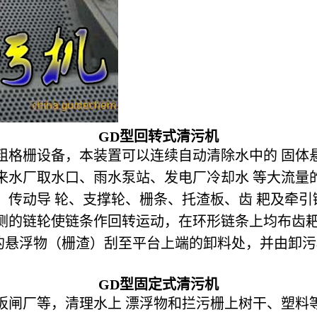
GD
型回转式清污机
粗格栅设备，本装置可以连续自动清除水中的 固体
来水厂取水口、雨水泵站、发电厂冷却水 等大流量
、传动导 轮、支撑轮、栅条、托渣板、齿 耙及牵引
侧的链轮使链条作回转运动，在环形链条上均布齿
的悬浮物（栅渣）刮至平台上端的卸料处，并由卸污
GD
型固定式清污机
板闸厂等，清理水上 漂浮物和拦污栅上树干、塑料等