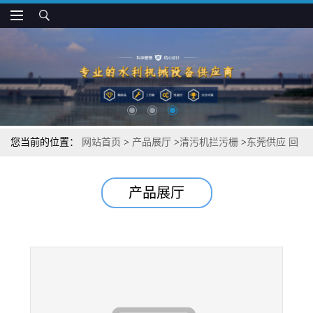
您当前的位置：
网站首页
>
产品展厅
>
清污机拦污栅
>
东莞供应 回
转式机械格栅清污机
产品展厅