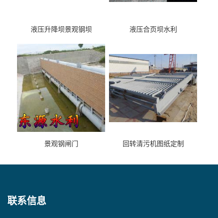
液压升降坝景观钢坝
液压合页坝水利
景观钢闸门
回转清污机图纸定制
联系信息