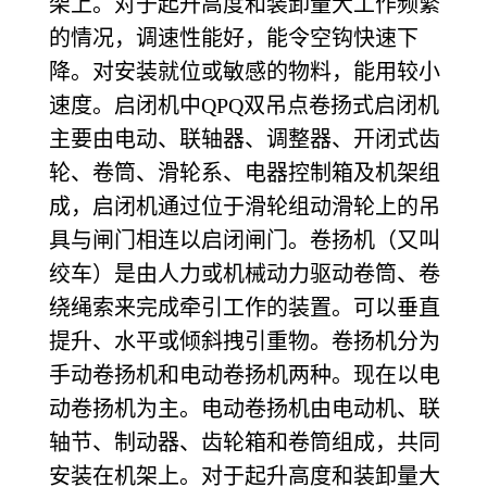
架上。对于起升高度和装卸量大工作频繁
的情况，调速性能好，能令空钩快速下
降。对安装就位或敏感的物料，能用较小
速度。启闭机中QPQ双吊点卷扬式启闭机
主要由电动、联轴器、调整器、开闭式齿
轮、卷筒、滑轮系、电器控制箱及机架组
成，启闭机通过位于滑轮组动滑轮上的吊
具与闸门相连以启闭闸门。
卷扬机（又叫
绞车）是由人力或机械动力驱动卷筒、卷
绕绳索来完成牵引工作的装置。可以垂直
提升、水平或倾斜拽引重物。卷扬机分为
手动卷扬机和电动卷扬机两种。现在以电
动卷扬机为主。电动卷扬机由电动机、联
轴节、制动器、齿轮箱和卷筒组成，共同
安装在机架上。对于起升高度和装卸量大